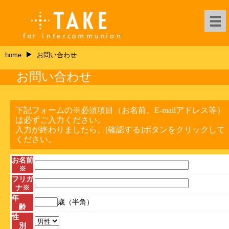
home
お問い合わせ
お問い合わせ
下記フォームの
※
必須項目（お名前、E-mailアドレス等）
は必ずご入力ください。
入力が終わりましたら、[確認する]ボタンをクリックして
ください。
お名前
※
フリガ
ナ
※
年
歳
（半角）
齢
性
別